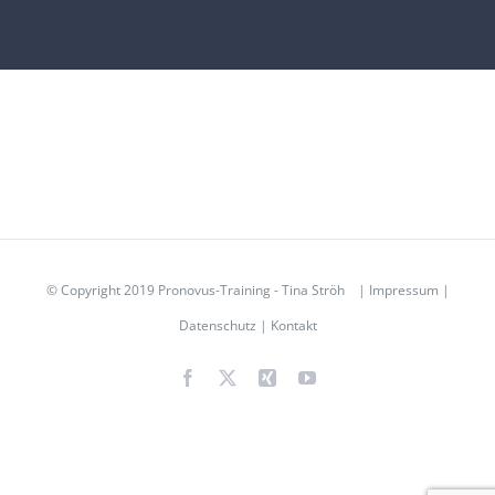
© Copyright 2019 Pronovus-Training - Tina Ströh |
Impressum
|
Datenschutz
|
Kontakt
Facebook
X
Xing
YouTube